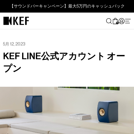
コ
【サウンドバーキャンペーン】最大5万円のキャッシュバック
ン
テ
ン
0
ツ
に
ス
5月 12, 2023
キ
KEF LINE公式アカウント オー
ッ
プ
プン
す
る