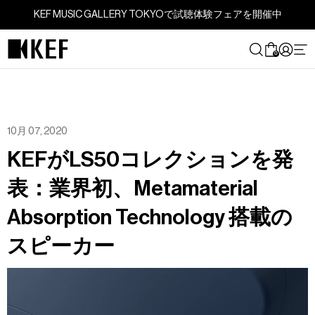
コ
KEF MUSIC GALLERY TOKYOで試聴体験フェアを開催中
ン
テ
ン
0
ツ
に
ス
キ
ッ
10月 07, 2020
プ
KEFがLS50コレクションを発
す
る
表：業界初、Metamaterial
Absorption Technology 搭載の
スピーカー