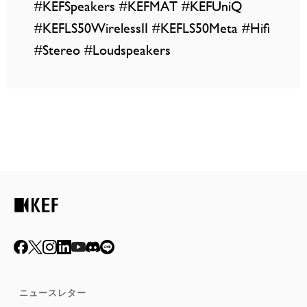
#KEFSpeakers #KEFMAT #KEFUniQ
#KEFLS50WirelessII #KEFLS50Meta #Hifi
#Stereo #Loudspeakers