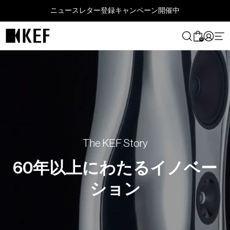
コ
ニュースレター登録キャンペーン開催中
ン
テ
ン
0
ツ
に
ス
キ
ッ
プ
す
る
The KEF Story
60年以上にわたるイノベー
ション