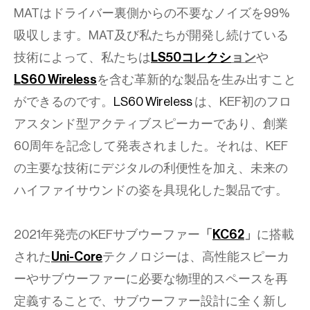
MATはドライバー裏側からの不要なノイズを99%
吸収します。MAT及び私たちが開発し続けている
技術によって、私たちは
LS50コレクシ
ョン
や
LS60 Wireless
を含む革新的な製品を生み出すこと
ができるのです。
LS60 Wireless
は、KEF初のフロ
アスタンド型アクティブスピーカーであり、創業
60周年を記念して発表されました。それは、KEF
の主要な技術にデジタルの利便性を加え、未来の
ハイファイサウンドの姿を具現化した製品です。
2021年発売のKEFサブウーファー
「
KC62
」
に搭載
された
Uni-Core
テクノロジーは、高性能スピーカ
ーやサブウーファーに必要な物理的スペースを再
定義することで、サブウーファー設計に全く新し