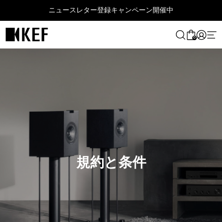
コ
KEF MUSIC GALLERY TOKYOで試聴体験フェアを開催中
ン
テ
ン
0
ツ
に
ス
キ
ッ
プ
す
る
規約と条件