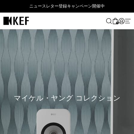
コ
ニュースレター登録キャンペーン開催中
ン
テ
ン
0
ツ
に
ス
キ
ッ
プ
す
る
マイケル・ヤング コレクション