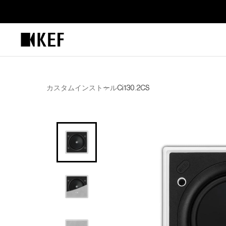
コ
ン
テ
ン
ツ
に
ス
キ
カスタムインストール
Ci130.2CS
ッ
プ
す
る