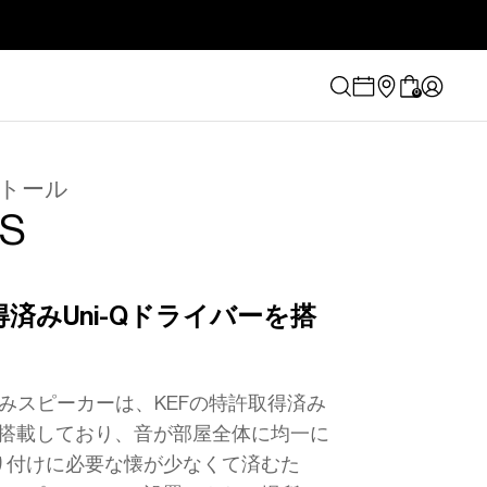
0
トール
CS
得済みUni-Qドライバーを搭
埋め込みスピーカーは、KEFの特許取得済み
ーを搭載しており、音が部屋全体に均一に
り付けに必要な懐が少なくて済むた