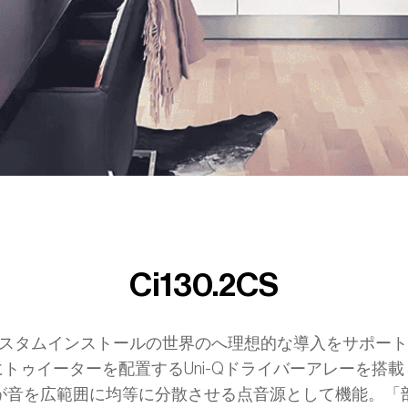
Ci130.2CS
、カスタムインストールの世界のへ理想的な導入をサポー
トゥイーターを配置するUni-Qドライバーアレーを搭
が音を広範囲に均等に分散させる点音源として機能。「