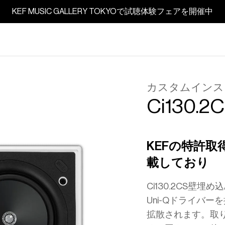
KEF MUSIC GALLERY TOKYOで試聴体験フェアを開催中
カスタムインス
Ci130.2
KEFの特許取
載しており
Ci130.2CS壁
Uni-Qドライバ
拡散されます。取